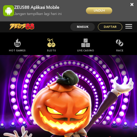
×
ZEUS88 Aplikasi Mobile
UNDUH
Jangan tampilkan lagi hari ini
MASUK
DAFTAR
HOT GAMES
SLOTS
LIVE CASINO
RACE