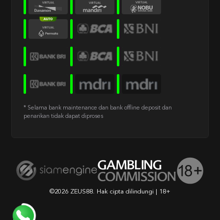
* Selama bank maintenance dan bank offline deposit dan
penarikan tidak dapat diproses
©2026 ZEUS88. Hak cipta dilindungi | 18+