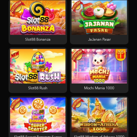
Slot88 Bonanza
JaJanan Pasar
Slot88 Rush
Mochi Mania 1000