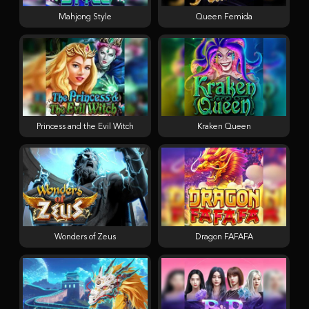
Mahjong Style
Queen Femida
Princess and the Evil Witch
Kraken Queen
Wonders of Zeus
Dragon FAFAFA