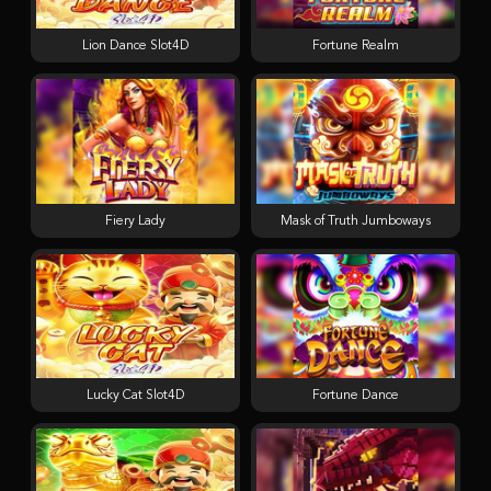
Lion Dance Slot4D
Fortune Realm
Fiery Lady
Mask of Truth Jumboways
Lucky Cat Slot4D
Fortune Dance