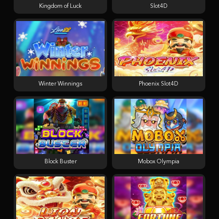
Kingdom of Luck
Slot4D
Winter Winnings
Phoenix Slot4D
Block Buster
Mobox Olympia