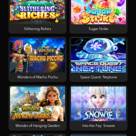
Slithering Riches
Sugar Strike
Wonders of Machu Picchu
Space Quest: Neptune
Wonder of Hanging Garden
Into the Fay: Snowie