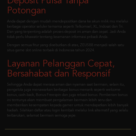
Potongan
Anda dapat dengan mudah mendepositkan dana ke akun milik mu melalui
berbagai operator seluler ternama seperti Telkomsel, XL, Indosat dan Tri.
Dan yang terpenting adalah proses deposit ini aman dan cepat. Jadi Anda
tidak perlu khawatir tentang keamanan informasi pribadi Anda.
Dengan semua fitur yang disebutkan di atas, ZEUS88 menjadi salah satu
situs game slot online terbaik di Indonesia tahun 2024.
Layanan Pelanggan Cepat,
Bersahabat dan Responsif
Sehingga Anda dapat merasa aman dan nyaman saat bermain, selain itu,
pengelola juga menawarkan berbagai bonus menarik seperti welcome
bonus, cash-back, Bonus Freespin dan juga reload bonus. Pemberian bonus
ini tentunya akan membuat pengalaman bermain lebih seru dan
memberikan kesempatan kepada gamer untuk mendapatkan lebih banyak
hadiah. Silahkan daftar atau login kembali melalui link alternatif yang selalu
terbarukan, selamat bermain semoga jepe.