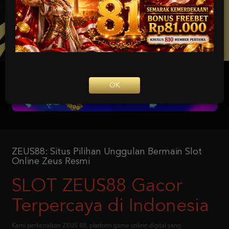
genggaman
Android APK
Panduan instalasi
OK
ZEUS88: Situs Pilihan Unggulan Bermain Slot
Online Zeus Resmi
SLOT ZEUS88 Gacor
Terpercaya di Indonesia
Kami perkenalkan ZEUS 88, platform game online digital yang
menawarkan pengalaman bermain yang sangat kekinian, mudah