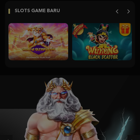
SLOTS GAME BARU
Mahjong Wins Triple Pot
ang****8
IDR
748,400.00
Gates of Olympus Super Scatter
da****6
IDR
717,150.00
Gates of Olympus Super Scatter
herm****1
IDR
716,550.00
Gates of Olympus Super Scatter
da****6
IDR
571,650.00
Mahjong Wins 2
h***r