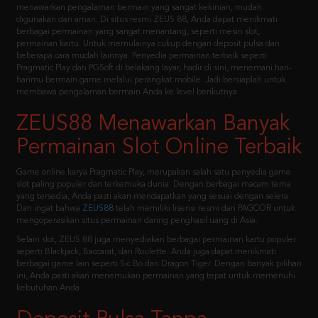
digunakan dan aman. Di situs resmi ZEUS 88, Anda dapat menikmati
berbagai permainan yang sangat menantang, seperti mesin slot,
permainan kartu. Untuk memulainya cukup dengan deposit pulsa dan
beberapa cara mudah lainnya. Penyedia permainan terbaik seperti
Pragmatic Play dan PGSoft di belakang layar, hadir di sini, menemani hari-
harimu bermain game melalui perangkat mobile. Jadi bersiaplah untuk
membawa pengalaman bermain Anda ke level berikutnya
ZEUS88 Menawarkan Banyak
Permainan Slot Online Terbaik
Game online karya Pragmatic Play, merupakan salah satu penyedia game
slot paling populer dan terkemuka dunia. Dengan berbagai macam tema
yang tersedia, Anda pasti akan mendapatkan yang sesuai dengan selera.
Dan ingat bahwa
ZEUS88
telah memiliki lisensi resmi dari PAGCOR untuk
mengoperasikan situs permainan daring penghasil uang di Asia.
Selain slot, ZEUS 88 juga menyediakan berbagai permainan kartu populer
seperti Blackjack, Baccarat, dan Roulette. Anda juga dapat menikmati
berbagai game lain seperti Sic Bo dan Dragon Tiger. Dengan banyak pilihan
ini, Anda pasti akan menemukan permainan yang tepat untuk memenuhi
kebutuhan Anda.
Deposit Pulsa Tanpa