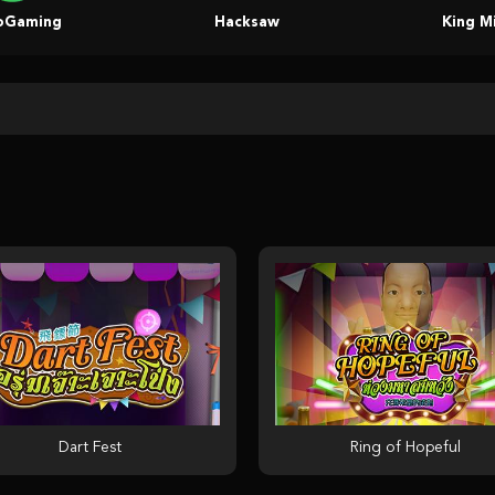
oGaming
Hacksaw
King M
Dart Fest
Ring of Hopeful