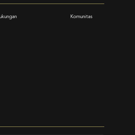
ukungan
Komunitas