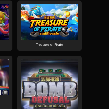
Treasure of Pirate