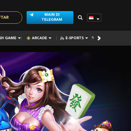
MAIN DI
FTAR
TELEGRAM
SH GAME
ARCADE
E-SPORTS
SABUNG AYAM