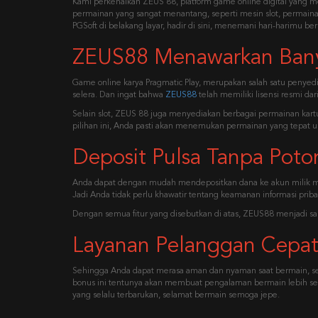
Kami perkenalkan ZEUS 88, platform game online digital yang 
permainan yang sangat menantang, seperti mesin slot, permaina
PGSoft di belakang layar, hadir di sini, menemani hari-harimu
ZEUS88 Menawarkan Banya
Game online karya Pragmatic Play, merupakan salah satu penye
selera. Dan ingat bahwa
ZEUS88
telah memiliki lisensi resmi d
Selain slot, ZEUS 88 juga menyediakan berbagai permainan kartu
pilihan ini, Anda pasti akan menemukan permainan yang tepat
Deposit Pulsa Tanpa Pot
Anda dapat dengan mudah mendepositkan dana ke akun milik mu me
Jadi Anda tidak perlu khawatir tentang keamanan informasi prib
Dengan semua fitur yang disebutkan di atas, ZEUS88 menjadi sala
Layanan Pelanggan Cepat,
Sehingga Anda dapat merasa aman dan nyaman saat bermain, sel
bonus ini tentunya akan membuat pengalaman bermain lebih seru
yang selalu terbarukan, selamat bermain semoga jepe.